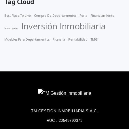
Tag Cloud
Best Place To Live
Compra De Departamentos
Feria
Financiamiento
Inversión Inmobiliaria
Inversión
Muebles Para Departamentos
Plusvalía
Rentabilidad
TMGI
TM GESTIÓN INMOBILIARIA S.A.C.
RUC : 20549790373