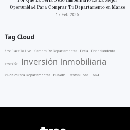
Por Qué La Feria Nexo Inmobiliario Es La Mejor
Oportunidad Para Comprar Tu Departamento en Marzo
17 Feb 2026
Tag Cloud
Best Place To Live
Compra De Departamentos
Feria
Financiamiento
Inversión Inmobiliaria
Inversión
Muebles Para Departamentos
Plusvalía
Rentabilidad
TMGI