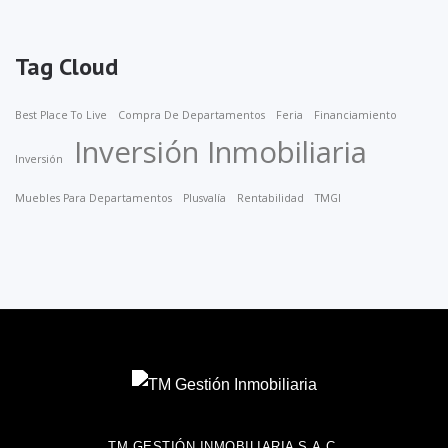
Tag Cloud
Best Place To Live
Compra De Departamentos
Feria
Financiamiento
Inversión Inmobiliaria
Inversión
Muebles Para Departamentos
Plusvalía
Rentabilidad
TMGI
TM GESTIÓN INMOBILIARIA S.A.C.