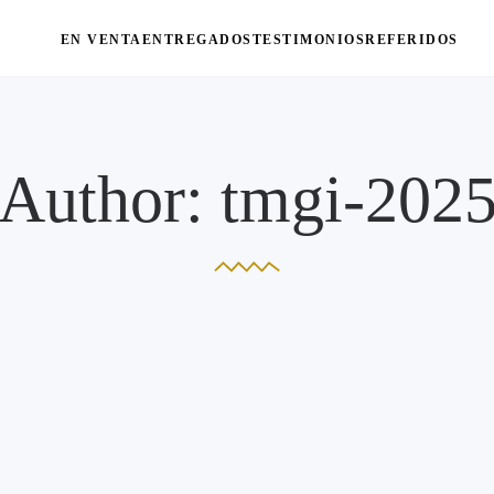
EN VENTA
ENTREGADOS
TESTIMONIOS
REFERIDOS
Author: tmgi-202
5
31
UN
MAY