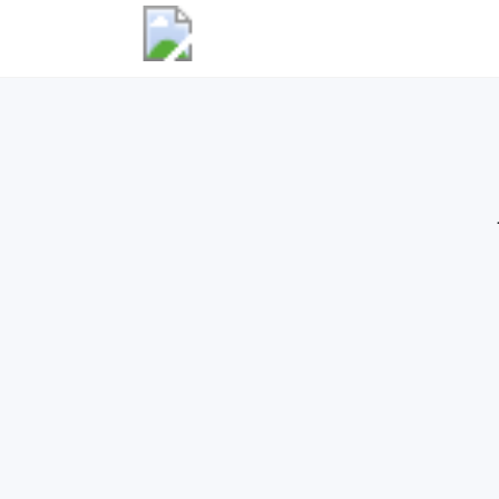
12
0
JUN
J