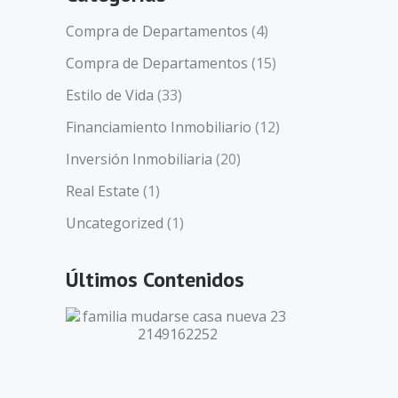
Compra de Departamentos
(4)
Compra de Departamentos
(15)
Estilo de Vida
(33)
l
Financiamiento Inmobiliario
(12)
Inversión Inmobiliaria
(20)
Real Estate
(1)
en
mo
Uncategorized
(1)
Últimos Contenidos
na
s
de